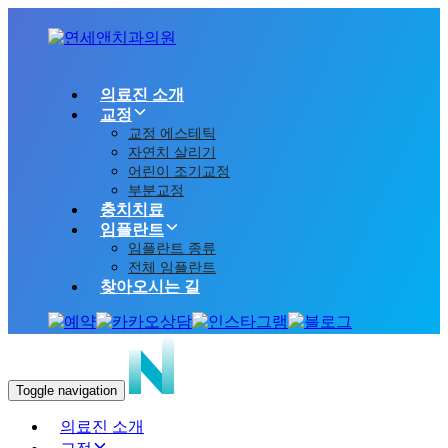
Skip
Skip
links
to
content
의료진 소개
교정
교정 에스테틱
자연치 살리기
어린이 조기교정
부분교정
충치치료
임플란트
임플란트 종류
전체 임플란트
찾아오시는 길
Toggle navigation
의료진 소개